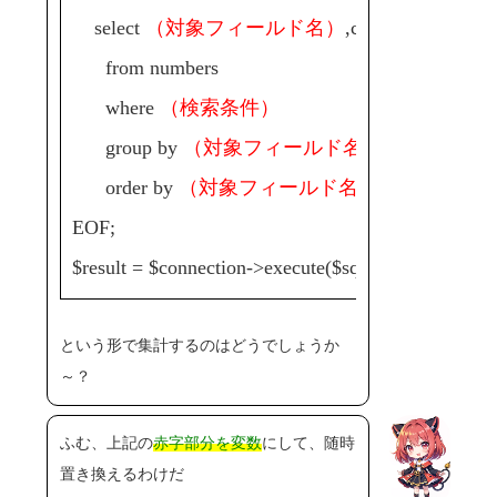
select
（対象フィールド名）
,count(*) as cnt
from numbers
where
（検索条件）
group by
（対象フィールド名）
order by
（対象フィールド名）
;
EOF;
$result = $connection->execute($sql)->fetchAll('asso
という形で集計するのはどうでしょうか
～？
ふむ、上記の
赤字部分を変数
にして、随時
置き換えるわけだ