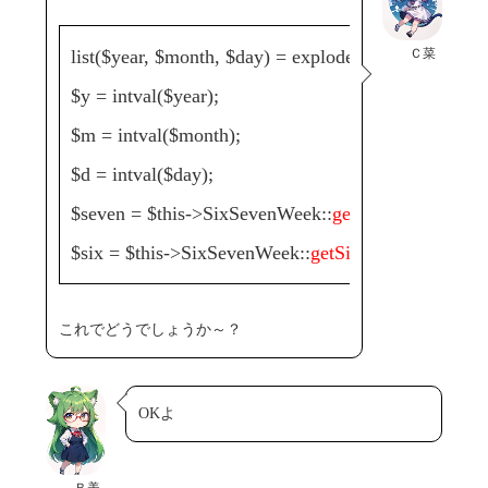
Ｃ菜
list($year, $month, $day) = explode('-', $ymd);
$y = intval($year);
$m = intval($month);
$d = intval($day);
$seven = $this->SixSevenWeek::
getSeven($y, $m, $
$six = $this->SixSevenWeek::
getSix($ymd)
;
これでどうでしょうか～？
OKよ
Ｂ美