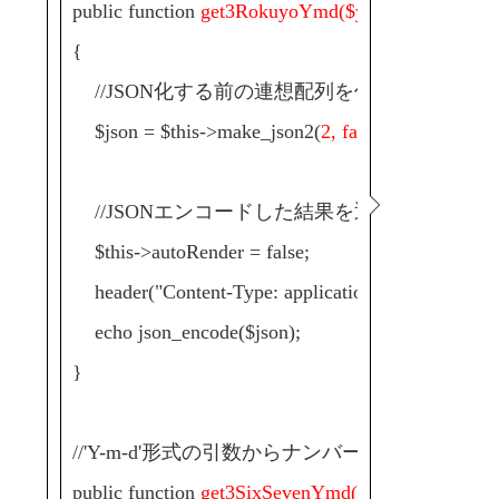
public function
get3RokuyoYmd($ymd)
{
//JSON化する前の連想配列を作成
$json = $this->make_json2(
2, false, $ymd
);
//JSONエンコードした結果を返す
$this->autoRender = false;
header("Content-Type: application/json");
echo json_encode($json);
}
//'Y-m-d'形式の引数からナンバーズ3の統計
public function
get3SixSevenYmd($ymd)