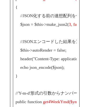
{
//JSON化する前の連想配列を作成
$json = $this->make_json2(
3, false, $ymd
);
//JSONエンコードした結果を返す
$this->autoRender = false;
header("Content-Type: application/json");
echo json_encode($json);
}
//'Y-m-d'形式の引数からナンバーズ4の統計情
public function
get4WeekYmd($ymd)