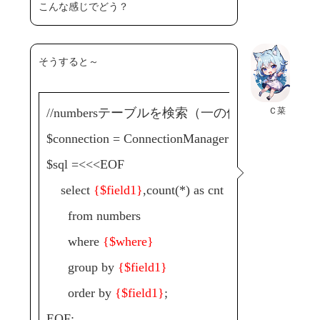
こんな感じでどう？
そうすると～
Ｃ菜
//numbersテーブルを検索（一の位）
$connection = ConnectionManager::get('default');
$sql =<<<EOF
select
{$field1}
,count(*) as cnt
from numbers
where
{$where}
group by
{$field1}
order by
{$field1}
;
EOF;