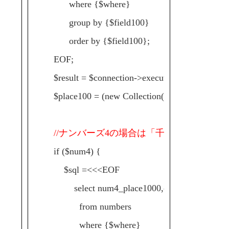
where {$where}
group by {$field100}
order by {$field100};
EOF;
$result = $connection->execute($sql)->fetchAll(
$place100 = (new Collection($result))->extract('c
//ナンバーズ4の場合は「千の位」も集計
if ($num4) {
$sql =<<<EOF
select num4_place1000,count(*) as cnt
from numbers
where {$where}