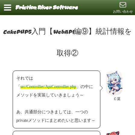
Friction River Software
お問い合わせ
CakePHP5入門【WebAPI編⑨】統計情報を
取得②
それでは
「
src/Controller/ApiController.php
」の中に
メソッドを実装していきましょう～
Ｃ菜
あ、共通部分につきましては、一つの
privateメソッドにまとめたいと思います～