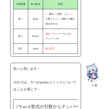
引数順番
仮引数名
説明
1
…曜日（七曜）ごと,
2
…
第一
$type
六曜ごと,
3
…七曜と六曜の
組み合わせ
false
…ナンバーズ3,
true
…
第二
$num4
ナンバーズ4
第三
$ymd
年-月-日
良いと思います～
それでは、六つのpublicメソッドについて
Ｃ菜
はこんな感じで～
//'Y-m-d'形式の引数からナンバーズ3の統計情