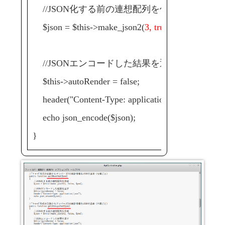
//JSON化する前の連想配列を作成
$json = $this->make_json2(
3, true, $ymd
);
//JSONエンコードした結果を返す
$this->autoRender = false;
header("Content-Type: application/json");
echo json_encode($json);
}