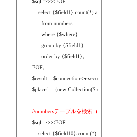
$sql =<<<EOF
select {$field1},count(*) as cnt
from numbers
where {$where}
group by {$field1}
order by {$field1};
EOF;
$result = $connection->execute($sql)->fetchAll(
$place1 = (new Collection($result))->extract('cnt
//numbersテーブルを検索（十の位）
$sql =<<<EOF
select {$field10},count(*) as cnt