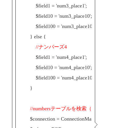
$field1 = 'num3_place1';
$field10 = 'num3_place10';
$field100 = 'num3_place100';
} else {
//ナンバーズ4
$field1 = 'num4_place1';
$field10 = 'num4_place10';
$field100 = 'num4_place100';
}
//numbersテーブルを検索（一の位）
$connection = ConnectionManager::get('default