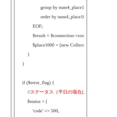
group by num4_place1000
order by num4_place1000;
EOF;
$result = $connection->execute($sql)->fetchAl
$place1000 = (new Collection($result))->extract
}
}
if ($error_flag) {
//ステータス（平日の場合はエラー）
$status = [
'code' => 500,