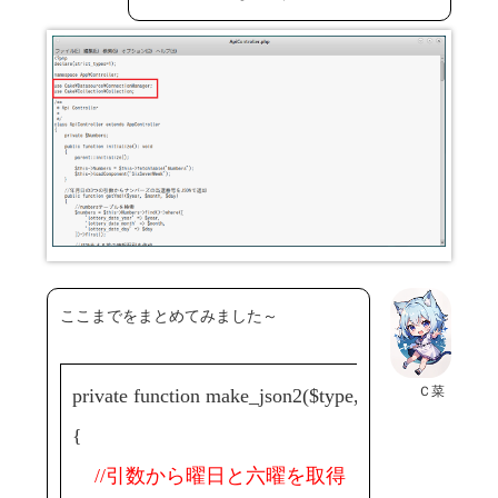
ここまでをまとめてみました～
Ｃ菜
private function make_json2($type, $num4, $ymd)
{
//引数から曜日と六曜を取得