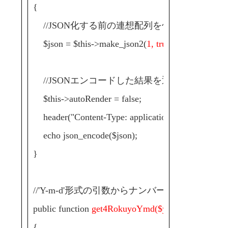
{
//JSON化する前の連想配列を作成
$json = $this->make_json2(
1, true, $ymd
);
//JSONエンコードした結果を返す
$this->autoRender = false;
header("Content-Type: application/json");
echo json_encode($json);
}
//'Y-m-d'形式の引数からナンバーズ4の統計情
public function
get4RokuyoYmd($ymd)
{