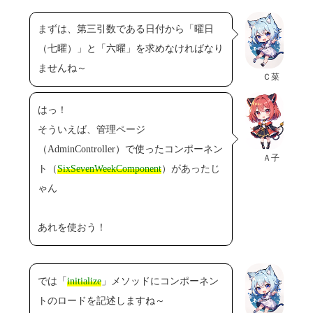
まずは、第三引数である日付から「曜日
（七曜）」と「六曜」を求めなければなり
ませんね～
Ｃ菜
はっ！
そういえば、管理ページ
（AdminController）で使ったコンポーネン
Ａ子
ト（
SixSevenWeekComponent
）があったじ
ゃん
あれを使おう！
では「
initialize
」メソッドにコンポーネン
トのロードを記述しますね～