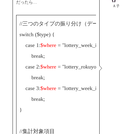
だったら…
Ａ子
//三つのタイプの振り分け（データベース検索
switch ($type) {
case 1:
$where
= "lottery_week_int={$seven['week
break;
case 2:
$where
= "lottery_rokuyo_int={$six['rokuy
break;
case 3:
$where
= "lottery_week_int={$seven['week_
break;
}
//集計対象項目