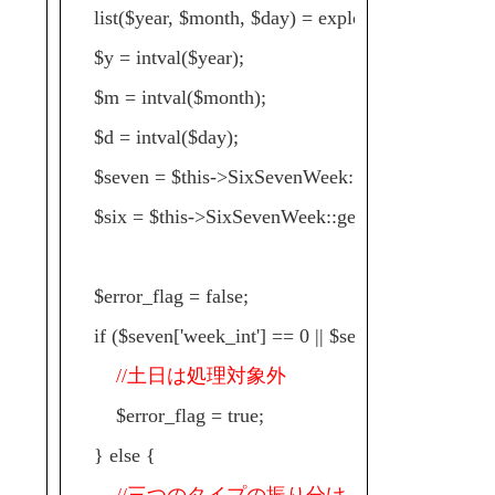
list($year, $month, $day) = explode('-', $ymd);
$y = intval($year);
$m = intval($month);
$d = intval($day);
$seven = $this->SixSevenWeek::getSeven($y, $m,
$six = $this->SixSevenWeek::getSix($ymd);
$error_flag = false;
if ($seven['week_int'] == 0 || $seven['week_int'] =
//土日は処理対象外
$error_flag = true;
} else {
//三つのタイプの振り分け（データベース