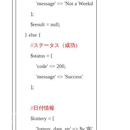
'message' => 'Not a Weekday'
];
$result = null;
} else {
//ステータス（成功）
$status = [
'code' => 200,
'message' => 'Success'
];
//日付情報
Copyright© 2023-2026
$lottery = [
Friction River Software
All Rights Reserved.
'lottery_date_str' => $y.'年'.$m.'月'.$d.'日',