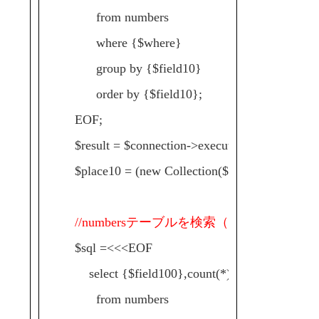
from numbers
where {$where}
group by {$field10}
order by {$field10};
EOF;
$result = $connection->execute($sql)->fetchAll(
$place10 = (new Collection($result))->extract('cn
//numbersテーブルを検索（百の位）
$sql =<<<EOF
select {$field100},count(*) as cnt
from numbers