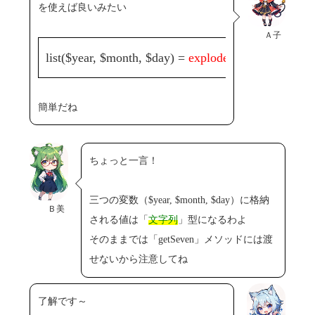
を使えば良いみたい
Ａ子
list($year, $month, $day) =
explode('-', $ymd)
;
簡単だね
ちょっと一言！
三つの変数（$year, $month, $day）に格納
Ｂ美
される値は「
文字列
」型になるわよ
そのままでは「getSeven」メソッドには渡
せないから注意してね
了解です～