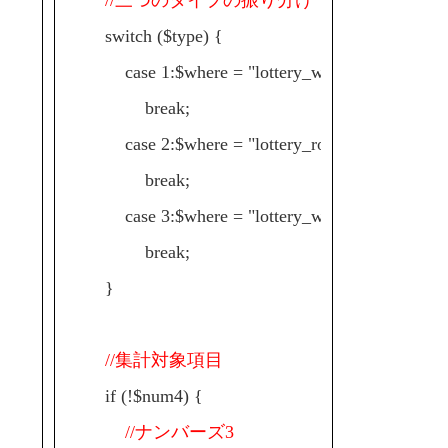
switch ($type) {
case 1:$where = "lottery_week_int={$seven['w
break;
case 2:$where = "lottery_rokuyo_int={$six['ro
break;
case 3:$where = "lottery_week_int={$seven['week
break;
}
//集計対象項目
if (!$num4) {
//ナンバーズ3