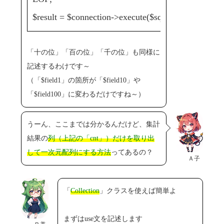
$result = $connection->execute($sql)->fetchAll('asso
「十の位」「百の位」「千の位」も同様に
記述するわけです～
（「$field1」の箇所が「$field10」や
「$field100」に変わるだけですね～）
うーん、ここまでは分かるんだけど、集計
結果の
列（上記の「cnt」）だけを取り出
して一次元配列にする方法
ってあるの？
Ａ子
「
Collection
」クラスを使えば簡単よ
まずはuse文を記述します