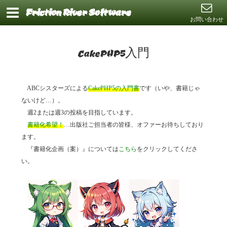
Friction River Software
お問い合わせ
CakePHP5入門
ABCシスターズによる
CakePHP5の入門書
です（いや、書籍じゃ
ないけど…）。
週2または週3の投稿を目指しています。
書籍化希望！
…出版社ご担当者の皆様、オファーお待ちしており
ます。
『書籍化企画（案）』については
こちら
をクリックしてくださ
い。