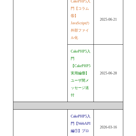
CakePHP5入
門【コラム
⑮】
2025-06-21
JavaScriptの
外部ファイ
ル化
CakePHP5入
門
【CakePHP5
実用編⑱】
2025-06-28
ユーザ間メ
ッセージ送
付
CakePHP5入
門【WebAPI
2026-03-16
編①】プロ