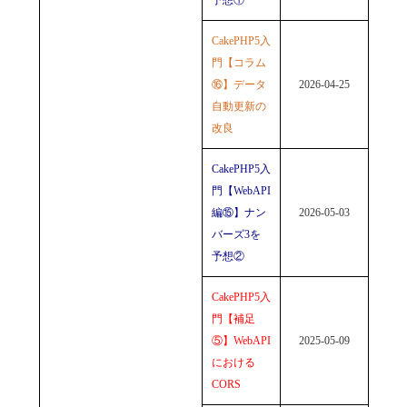
予想①
CakePHP5入
門【コラム
⑯】データ
2026-04-25
自動更新の
改良
CakePHP5入
門【WebAPI
編⑮】ナン
2026-05-03
バーズ3を
予想②
CakePHP5入
門【補足
⑤】WebAPI
2025-05-09
における
CORS