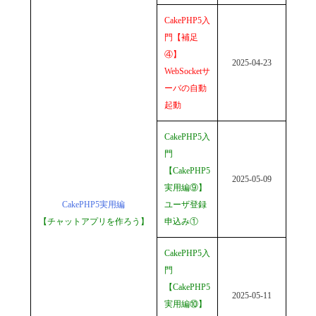
CakePHP5入
門【補足
④】
2025-04-23
WebSocketサ
ーバの自動
起動
CakePHP5入
門
【CakePHP5
2025-05-09
実用編⑨】
CakePHP5実用編
ユーザ登録
【チャットアプリを作ろう】
申込み①
CakePHP5入
門
【CakePHP5
2025-05-11
実用編⑩】