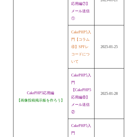
2025-01-21
応用編⑦】
メール送信
①
CakePHP5入
門【コラム
④】SPFレ
2025-01-25
コードにつ
いて
CakePHP5入
門
【CakePHP5
CakePHP5応用編
2025-01-28
応用編⑧】
【画像投稿掲示板を作ろう】
メール送信
②
CakePHP5入
門