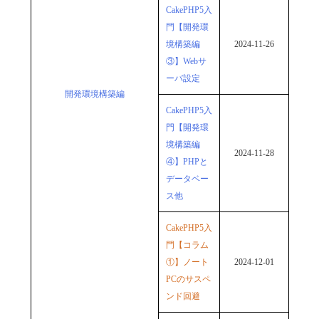
CakePHP5入
門【開発環
境構築編
2024-11-26
③】Webサ
ーバ設定
開発環境構築編
CakePHP5入
門【開発環
境構築編
2024-11-28
④】PHPと
データベー
ス他
CakePHP5入
門【コラム
①】ノート
2024-12-01
PCのサスペ
ンド回避