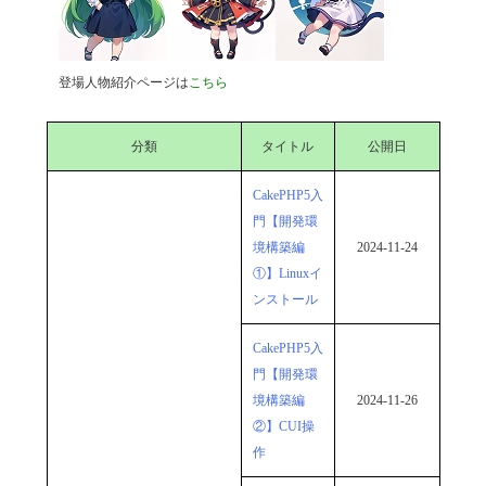
登場人物紹介ページは
こちら
分類
タイトル
公開日
CakePHP5入
門【開発環
境構築編
2024-11-24
①】Linuxイ
ンストール
CakePHP5入
門【開発環
境構築編
2024-11-26
②】CUI操
作