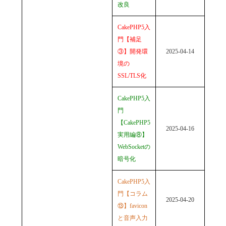
改良
CakePHP5入
門【補足
③】開発環
2025-04-14
境の
SSL/TLS化
CakePHP5入
門
【CakePHP5
2025-04-16
実用編⑧】
WebSocketの
暗号化
CakePHP5入
門【コラム
2025-04-20
⑬】favicon
と音声入力