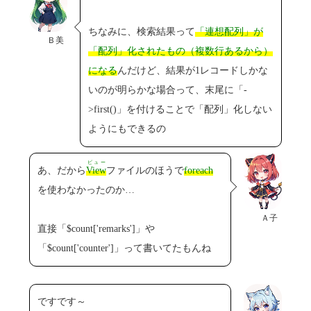
ちなみに、検索結果って
「連想配列」が
Ｂ美
「配列」化されたもの（複数行あるから）
になる
んだけど、結果が1レコードしかな
いのが明らかな場合って、末尾に「-
>first()」を付けることで「配列」化しない
ようにもできるの
ビュー
あ、だから
View
ファイルのほうで
foreach
を使わなかったのか…
Ａ子
直接「$count['remarks']」や
「$count['counter']」って書いてたもんね
ですです～