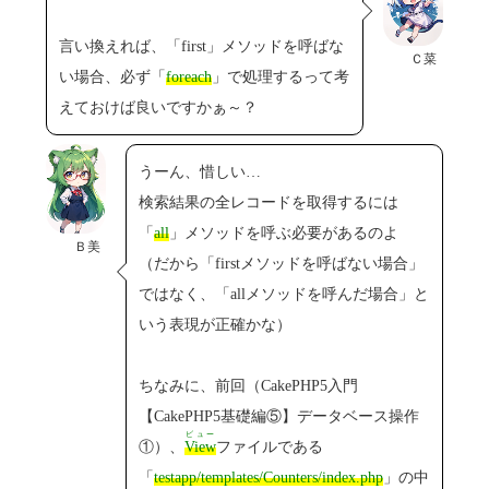
言い換えれば、「first」メソッドを呼ばな
Ｃ菜
い場合、必ず「
foreach
」で処理するって考
えておけば良いですかぁ～？
うーん、惜しい…
検索結果の全レコードを取得するには
「
all
」メソッドを呼ぶ必要があるのよ
Ｂ美
（だから「firstメソッドを呼ばない場合」
ではなく、「allメソッドを呼んだ場合」と
いう表現が正確かな）
ちなみに、前回（CakePHP5入門
【CakePHP5基礎編⑤】データベース操作
ビュー
①）、
View
ファイルである
「
testapp/templates/Counters/index.php
」の中