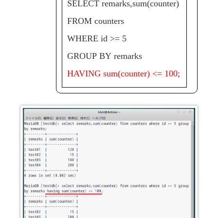
SELECT remarks,sum(counter)
FROM counters
WHERE id >= 5
GROUP BY remarks
HAVING sum(counter) <= 100
;