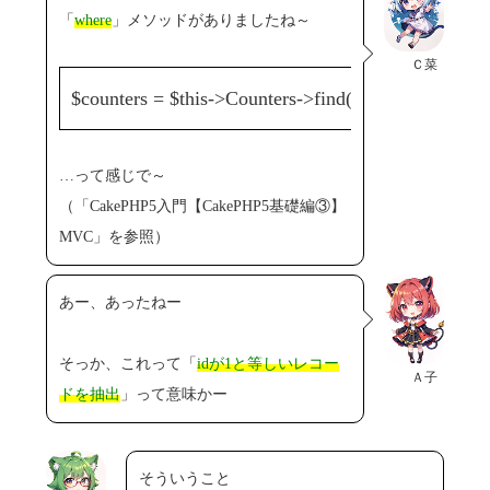
「
where
」メソッドがありましたね～
Ｃ菜
$counters = $this->Counters->find()
->where(['id' =>
…って感じで～
（「CakePHP5入門【CakePHP5基礎編③】
MVC」を参照）
あー、あったねー
そっか、これって「
idが1と等しいレコー
Ａ子
ドを抽出
」って意味かー
そういうこと