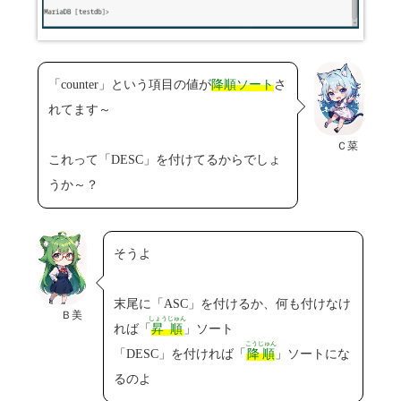
「counter」という項目の値が
降順ソート
さ
れてます～
Ｃ菜
これって「DESC」を付けてるからでしょ
うか～？
そうよ
末尾に「ASC」を付けるか、何も付けなけ
Ｂ美
しょうじゅん
れば「
昇順
」ソート
こうじゅん
「DESC」を付ければ「
降順
」ソートにな
るのよ