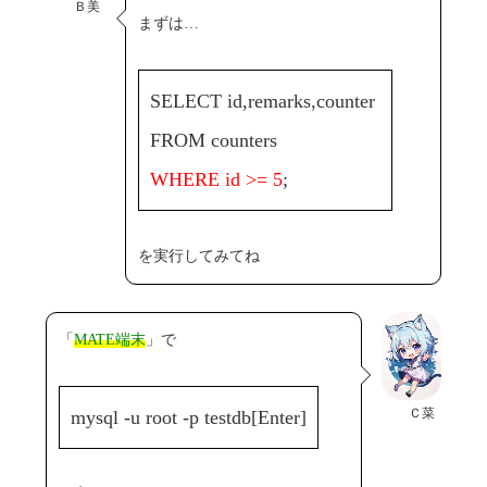
Ｂ美
まずは…
SELECT id,remarks,counter
FROM counters
WHERE id >= 5
;
を実行してみてね
「
MATE端末
」で
Ｃ菜
mysql -u root -p testdb[Enter]