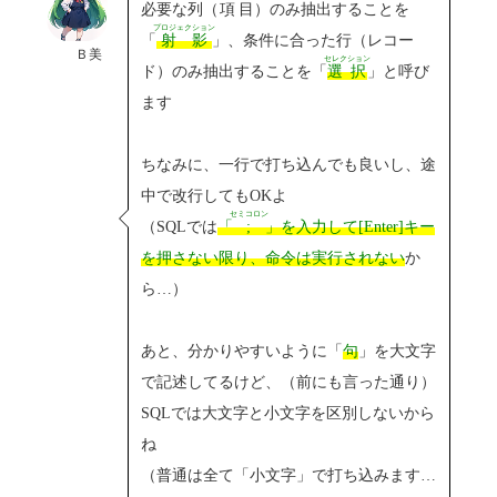
必要な列（
項目
）のみ抽出することを
プロジェクション
「
射影
」、条件に合った行（レコー
Ｂ美
セレクション
ド）のみ抽出することを「
選択
」と呼び
ます
ちなみに、一行で打ち込んでも良いし、途
中で改行してもOKよ
セミコロン
（SQLでは
「
;
」を入力して[Enter]キー
を押さない限り、命令は実行されない
か
ら…）
あと、分かりやすいように「
句
」を大文字
で記述してるけど、（前にも言った通り）
SQLでは大文字と小文字を区別しないから
ね
（普通は全て「小文字」で打ち込みます…