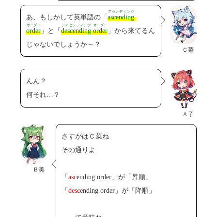
アセンディング
あ、もしかして英単語の「
ascending
オーダー
ディセンディング
オーダー
order
」と「
descending
order
」から来てるん
じゃないでしょうか～？
Ｃ菜
んん？
何それ…？
Ａ子
さすがはＣ菜ね
その通りよ
Ｂ美
「
asc
ending order」が「昇順」
「
desc
ending order」が「降順」