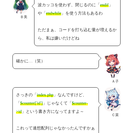
波カッコを使わず、閉じるのに「
endif
」
や「
endwhile
」を使う方法もあるわ
Ｂ美
ただまぁ、コードを打ち込む量が増えるか
ら、私は嫌いだけどね
確かに…（笑）
Ａ子
さっきの「
index.php
」なんですけど、
「
$counter['id']
」じゃなくて「
$counter-
>id
」という書き方になってますよ～
Ｃ菜
これって連想配列じゃなかったんですかぁ