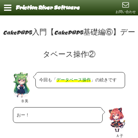
Friction River Software
お問い合わせ
CakePHP5入門【CakePHP5基礎編⑥】デー
タベース操作②
今回も「
データベース操作
」の続きです
Ｂ美
おー！
Ａ子