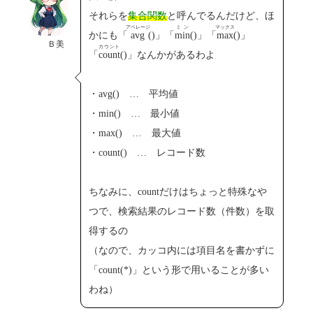
それらを
集合関数
と呼んでるんだけど、ほ
アベレージ
ミン
マックス
かにも「
avg
()」「
min
()」「
max
()」
Ｂ美
カウント
「
count
()」なんかがあるわよ
・avg() … 平均値
・min() … 最小値
・max() … 最大値
・count() … レコード数
ちなみに、countだけはちょっと特殊なや
つで、検索結果のレコード数（件数）を取
得するの
（なので、カッコ内には項目名を書かずに
「count(*)」という形で用いることが多い
わね）