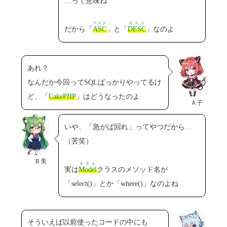
…って意味ね
アスク
デスク
だから「
ASC
」と「
DESC
」なのよ
あれ？
なんだか今回ってSQLばっかりやってるけ
ど、「
CakePHP
」はどうなったのよ
Ａ子
いや、「急がば回れ」ってやつだから…
（苦笑）
Ｂ美
モデル
実は
Model
クラスのメソッド名が
「select()」とか「where()」なのよね
そういえば以前使ったコードの中にも