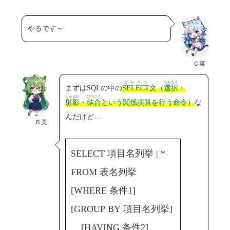
やるです～
Ｃ菜
セレクト
せんたく
まずはSQLの中の
SELECT
文（
選択
・
しゃえい
けつごう
射影
・
結合
という関係演算を行う命令）
な
んだけど…
Ｂ美
SELECT 項目名列挙 | *
FROM 表名列挙
[WHERE 条件1]
[GROUP BY 項目名列挙]
[HAVING 条件2]