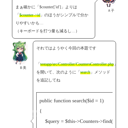
まぁ確かに「$counter['id']」よりは
Ａ子
「
$counter->id
」のほうがシンプルで分か
りやすいかも…
（キーボードを打つ量も減るし…）
それではようやく今回の本題です
「
testapp/src/Controller/CountersController.php
」
Ｂ美
を開いて、次のように「
search
」メソッド
を追記してね
public function search($id = 1)
{
Copyright© 2023-2026
Friction River Software
All Rights Reserved.
$query = $this->Counters->find();