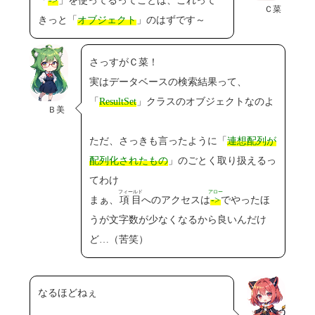
「
->
」を使ってるってことは、これって
Ｃ菜
きっと「
オブジェクト
」のはずです～
さっすがＣ菜！
実はデータベースの検索結果って、
「
ResultSet
」クラスのオブジェクトなのよ
Ｂ美
ただ、さっきも言ったように「
連想配列が
配列化されたもの
」のごとく取り扱えるっ
てわけ
フィールド
アロー
まぁ、
項目
へのアクセスは
->
でやったほ
うが文字数が少なくなるから良いんだけ
ど…（苦笑）
なるほどねぇ