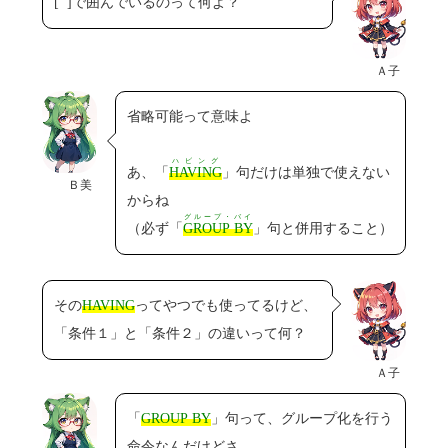
[ ]で囲んでいるのって何よ？
Ａ子
省略可能って意味よ
ハビング
あ、「
HAVING
」句だけは単独で使えない
Ｂ美
からね
グループ・バイ
（必ず「
GROUP BY
」句と併用すること）
その
HAVING
ってやつでも使ってるけど、
「条件１」と「条件２」の違いって何？
Ａ子
「
GROUP BY
」句って、グループ化を行う
命令なんだけどさ