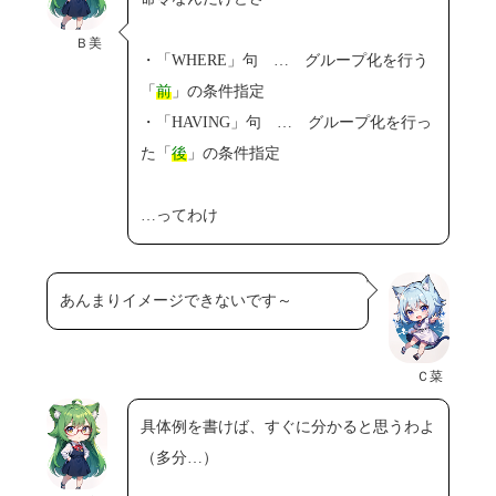
Ｂ美
・「WHERE」句 … グループ化を行う
「
前
」の条件指定
・「HAVING」句 … グループ化を行っ
た「
後
」の条件指定
…ってわけ
あんまりイメージできないです～
Ｃ菜
具体例を書けば、すぐに分かると思うわよ
（多分…）