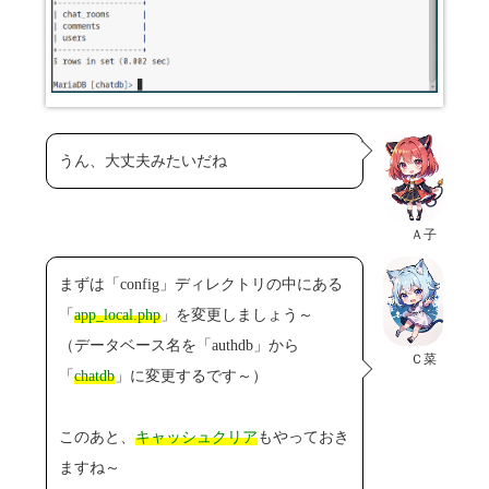
うん、大丈夫みたいだね
Ａ子
まずは「config」ディレクトリの中にある
「
app_local.php
」を変更しましょう～
（データベース名を「authdb」から
Ｃ菜
「
chatdb
」に変更するです～）
このあと、
キャッシュクリア
もやっておき
ますね～