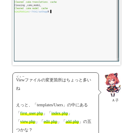
ビュー
View
ファイルの変更箇所はちょっと多い
ね
Ａ子
えっと、「templates/Users」の中にある
「
first_user.php
」「
index.php
」
「
view.php
」「
edit.php
」「
add.php
」の五
つかな？