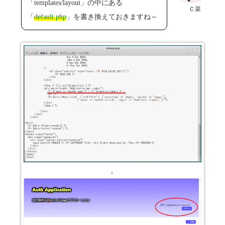
「templates/layout」の中にある
Ｃ菜
「
default.php
」を書き換えておきますね～
↓