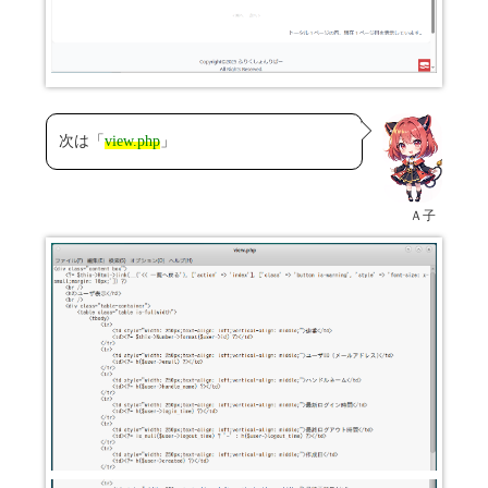
次は「
view.php
」
Ａ子