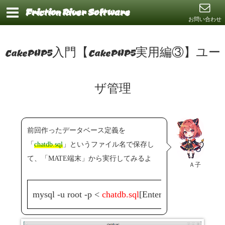
Friction River Software
お問い合わせ
CakePHP5入門【CakePHP5実用編③】ユー
ザ管理
前回作ったデータベース定義を
「
chatdb.sql
」というファイル名で保存し
て、「MATE端末」から実行してみるよ
Ａ子
mysql -u root -p <
chatdb.sql
[Enter]