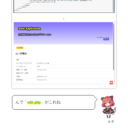
↓
んで「
edit.php
」がこれね
Ａ子