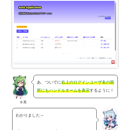
あ、ついでに
右上のログインユーザ名の箇
所にもハンドルネームを表示
するように！
Ｂ美
わかりました～