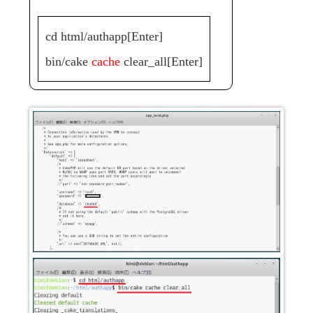
cd html/authapp[Enter]
bin/cake
cache
clear_all[Enter]