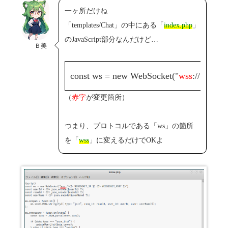
一ヶ所だけね
「templates/Chat」の中にある「
index.php
」
のJavaScript部分なんだけど…
Ｂ美
const ws = new WebSocket("
wss
://<?= 
（
赤字
が変更箇所）
つまり、プロトコルである「ws」の箇所
を「
wss
」に変えるだけでOKよ