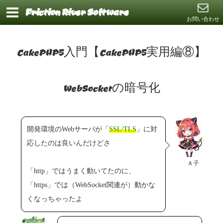
Friction River Software
お問い合わせ
CakePHP5入門【CakePHP5実用編⑧】
WebSocketの暗号化
開発環境のWebサーバが「
SSL/TLS
」に対
応したのは良いんだけどさ
Ａ子
「http」ではうまく動いてたのに、
「https」では（WebSocket関連が）動かな
くなっちゃったよ