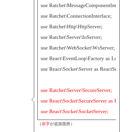
use Ratchet\MessageComponentInterface;
use Ratchet\ConnectionInterface;
use Ratchet\Http\HttpServer;
use Ratchet\Server\IoServer;
use Ratchet\WebSocket\WsServer;
use React\EventLoop\Factory as LoopFac
use React\Socket\Server as ReactServer;
use Ratchet\Server\SecureServer;
use React\Socket\SecureServer as ReactS
use React\Socket\SocketServer;
（
赤字
が追加箇所）