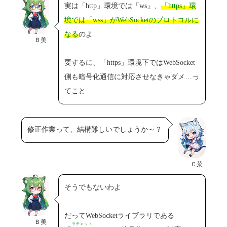
実は「http」環境では「ws」、
「https」環
境では「wss」がWebSocketのプロトコルに
なる
のよ
Ｂ美
要するに、「https」環境下ではWebSocket
側も暗号化通信に対応させなきゃダメ…っ
てこと
修正作業って、結構難しいでしょうか～？
Ｃ菜
そうでもないわよ
だってWebSocketライブラリである
Ｂ美
ラチェット