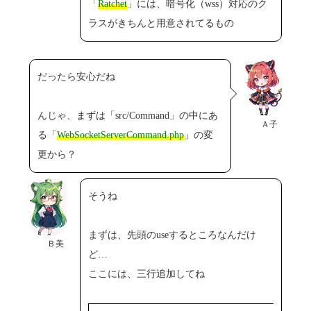
「
Ratchet
」には、暗号化（wss）対応のク
ラスがきちんと用意されてるもの
だったら安心だね
んじゃ、まずは「src/Command」の中にあ
Ａ子
る「
WebSocketServerCommand.php
」の変
更から？
そうね
まずは、先頭のuseするところなんだけ
Ｂ美
ど…
ここには、三行追加してね