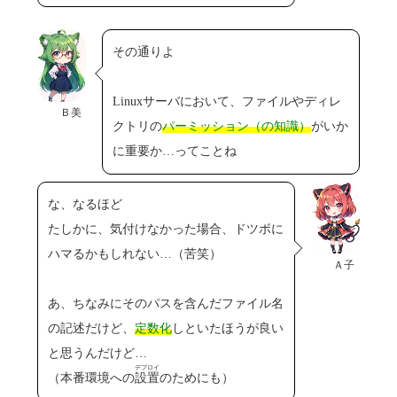
その通りよ
Linuxサーバにおいて、ファイルやディレ
Ｂ美
クトリの
パーミッション（の知識）
がいか
に重要か…ってことね
な、なるほど
たしかに、気付けなかった場合、ドツボに
ハマるかもしれない…（苦笑）
Ａ子
あ、ちなみにそのパスを含んだファイル名
の記述だけど、
定数化
しといたほうが良い
と思うんだけど…
デプロイ
（本番環境への
設置
のためにも）