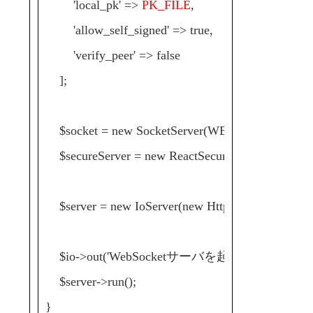
'local_pk' =>
PK_FILE
,
'allow_self_signed' => true,
'verify_peer' => false
];
$socket = new SocketServer(WEBSOCKET_IP.
$secureServer = new ReactSecureServer($socket, 
$server = new IoServer(new HttpServer(new WsServ
$io->out('WebSocketサーバを起動しました。')
$server->run();
}