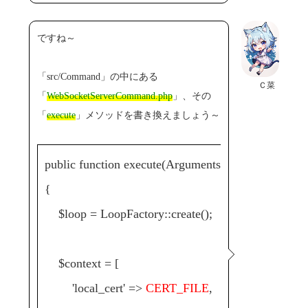
ですね～
「src/Command」の中にある
Ｃ菜
「
WebSocketServerCommand.php
」、その
「
execute
」メソッドを書き換えましょう～
public function execute(Arguments $args, ConsoleIo
{
$loop = LoopFactory::create();
$context = [
'local_cert' =>
CERT_FILE
,