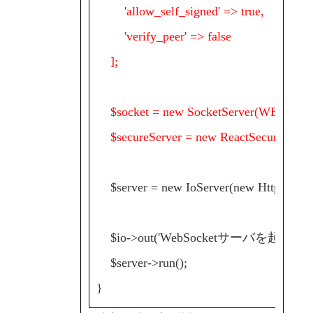
'allow_self_signed' => true,
'verify_peer' => false
];
$socket = new SocketServer(WEBS
$secureServer = new ReactSecureServer(
$server = new IoServer(new HttpServer
$io->out('WebSocketサーバを起動し
$server->run();
}