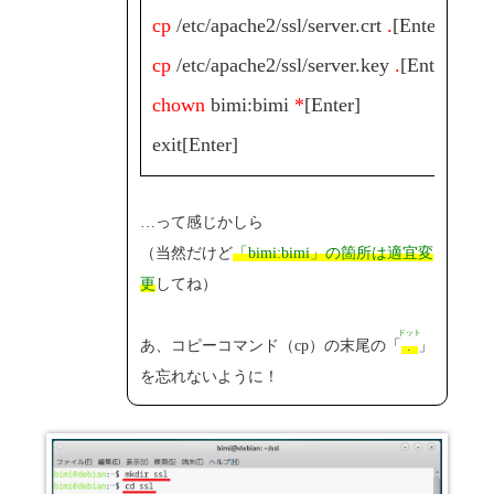
cp
/etc/apache2/ssl/server.crt
.
[Enter]
cp
/etc/apache2/ssl/server.key
.
[Enter]
chown
bimi:bimi
*
[Enter]
exit[Enter]
…って感じかしら
（当然だけど
「bimi:bimi」の箇所は適宜変
更
してね）
ドット
あ、コピーコマンド（cp）の末尾の「
.
」
を忘れないように！