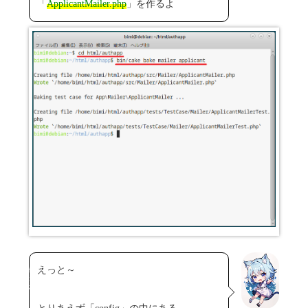
「
ApplicantMailer.php
」を作るよ
Copyright© 2023-2026
えっと～
Friction River Software
All Rights Reserved.