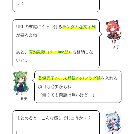
～？
URLの末尾にくっつける
ランダムな文字列
が要るよね
Ａ子
あと、
有効期限（datetime型）
も格納しな
いと…
登録完了か、未登録かのフラグ値
を入れる
項目も必要かもね
（無くても問題は無いけど…）
Ｂ美
まとめると、こんな感じでしょうか～？