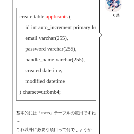
Ｃ菜
create table
applicants
(
id int auto_increment primary key,
email varchar(255),
password varchar(255),
handle_name varchar(255),
created datetime,
modified datetime
) charset=utf8mb4;
基本的には「users」テーブルの流用ですね
～
これ以外に必要な項目って何でしょうか