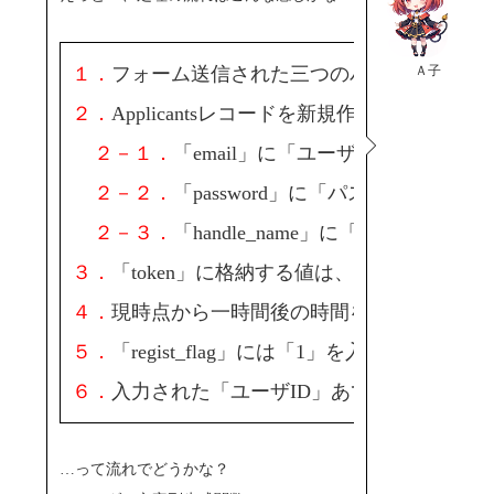
Ａ子
１．
フォーム送信された三つのパラメータを受
２．
Applicantsレコードを新規作成
２－１．
「email」に「ユーザID」を格納
２－２．
「password」に「パスワード」を
２－３．
「handle_name」に「ハンドルネ
３．
「token」に格納する値は、以前作った
４．
現時点から一時間後の時間を作成して、「dea
５．
「regist_flag」には「1」を入れて、
６．
入力された「ユーザID」あてにメール送信
…って流れでどうかな？