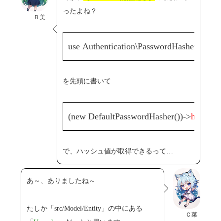
ったよね？
Ｂ美
use Authentication\PasswordHasher\
Defau
を先頭に書いて
(new DefaultPasswordHasher())->
hash
($p
で、ハッシュ値が取得できるって…
あ～、ありましたね～
たしか「src/Model/Entity」の中にある
Ｃ菜