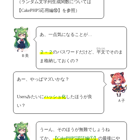
（ランダム文字列生成関数については
【CakePHP5応用編⑩】を参照）
あ、一点気になることが…
ひらぶん
２－２
のパスワードだけど、
平文
でそのま
Ｂ美
ま格納しておくの？
あー、やっぱマズいかな？
Usersみたいに
ハッシュ化
したほうが良
Ａ子
い？
うーん、そのほうが無難でしょうね
てか、
【CakePHP5認証編①】
の最後にや