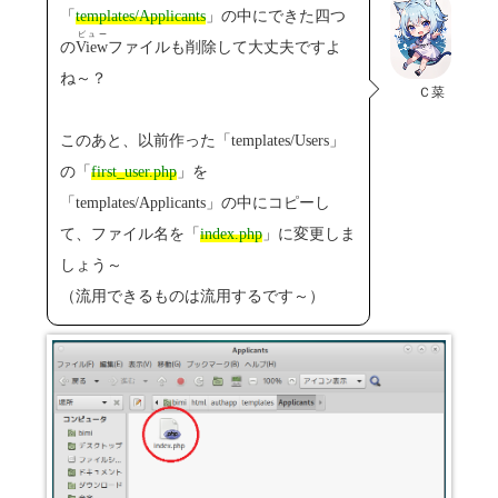
「
templates/Applicants
」の中にできた四つ
ビュー
の
View
ファイルも削除して大丈夫ですよ
ね～？
Ｃ菜
このあと、以前作った「templates/Users」
の「
first_user.php
」を
「templates/Applicants」の中にコピーし
て、ファイル名を「
index.php
」に変更しま
しょう～
（流用できるものは流用するです～）