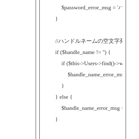
$password_error_msg = 'パ
}
//ハンドルネームの空文字列及び
if ($handle_name != '') {
if ($this->Users->find()->where(['ha
$handle_name_error_msg
}
} else {
$handle_name_error_msg =
}