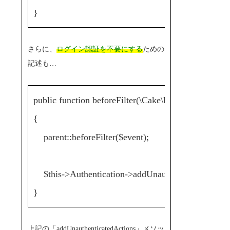
}
さらに、
ログイン認証を不要にする
ための
記述も…
public function beforeFilter(\Cake\Event\EventInter
{
parent::beforeFilter($event);
$this->Authentication->addUnauthenticatedAction
}
上記の「addUnauthenticatedActions」メソッ