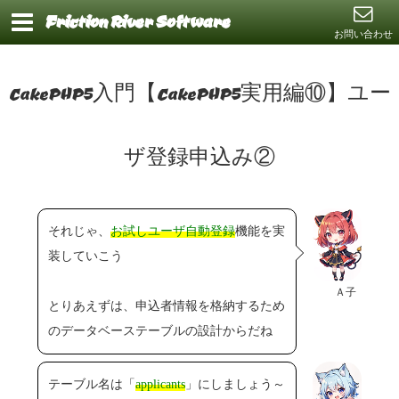
Friction River Software
お問い合わせ
CakePHP5入門【CakePHP5実用編⑩】ユー
ザ登録申込み②
それじゃ、
お試しユーザ自動登録
機能を実
装していこう
Ａ子
とりあえずは、申込者情報を格納するため
のデータベーステーブルの設計からだね
テーブル名は「
applicants
」にしましょう～