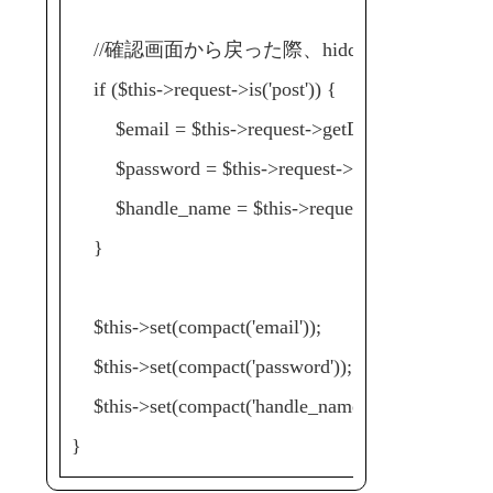
//確認画面から戻った際、hiddenデータを
if ($this->request->is('post')) {
$email = $this->request->getData('email');
$password = $this->request->getData('password
$handle_name = $this->request->getData('hand
}
$this->set(compact('email'));
$this->set(compact('password'));
$this->set(compact('handle_name'));
}