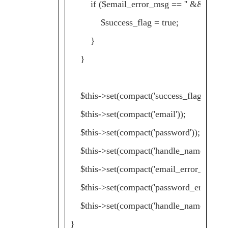
if ($email_error_msg == '' && $passwo
$success_flag = true;
}
}
$this->set(compact('success_flag'));
$this->set(compact('email'));
$this->set(compact('password'));
$this->set(compact('handle_name'));
$this->set(compact('email_error_msg'))
$this->set(compact('password_error_ms
$this->set(compact('handle_name_error
}