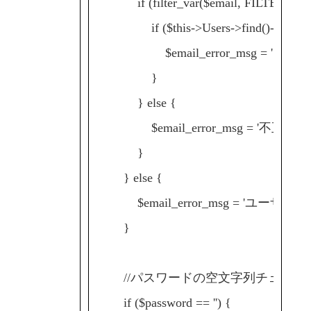
if (filter_var($email, FILTER_V
if ($this->Users->find()->where(['em
$email_error_msg = 'そ
}
} else {
$email_error_msg = '不正
}
} else {
$email_error_msg = 'ユーザI
}
//パスワードの空文字列チェック
if ($password == '') {