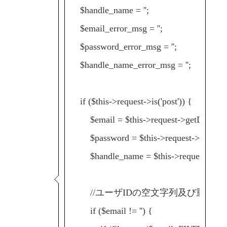
$handle_name = '';
$email_error_msg = '';
$password_error_msg = '';
$handle_name_error_msg = '';
if ($this->request->is('post')) {
$email = $this->request->getData('
em
$password = $this->request->getData
$handle_name = $this->request->getD
//ユーザIDの空文字列及び重複チ
if ($email != '') {