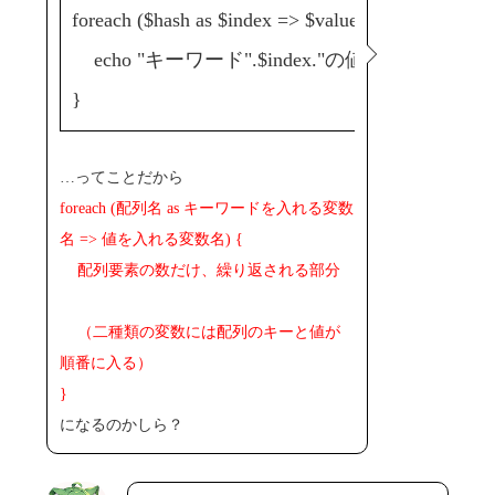
foreach ($hash as $index => $value) {
echo "キーワード".$index."の値は".$value."<br 
}
…ってことだから
foreach (配列名 as キーワードを入れる変数
名 => 値を入れる変数名) {
配列要素の数だけ、繰り返される部分
（二種類の変数には配列のキーと値が
順番に入る）
}
になるのかしら？