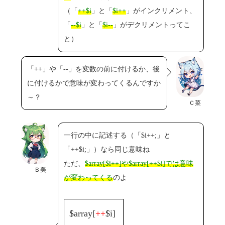
（「
++$i
」と「
$i++
」がインクリメント、
「
--$i
」と「
$i--
」がデクリメントってこ
と）
「++」や「--」を変数の前に付けるか、後
に付けるかで意味が変わってくるんですか
～？
Ｃ菜
一行の中に記述する（「$i++;」と
「++$i;」）なら同じ意味ね
ただ、
$array[$i++]や$array[++$i]では意味
Ｂ美
が変わってくる
のよ
$array[
++
$i]