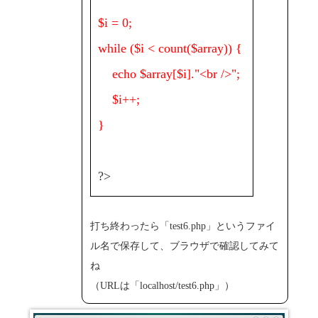
$i = 0;
while ($i < count($array)) {
echo $array[$i]."<br />";
$i++;
}
?>
打ち終わったら「test6.php」というファイ
ル名で保存して、ブラウザで確認してみて
ね
（URLは「localhost/test6.php」）