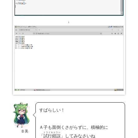
↓
すばらしい！
Ａ子も面倒くさがらずに、積極的に
Ｂ美
トライ＆エラー
「
試行錯誤
」してみなさいね