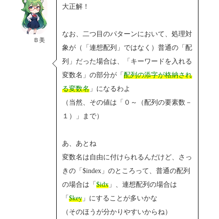
大正解！
なお、二つ目のパターンにおいて、処理対
Ｂ美
象が（「連想配列」ではなく）普通の「配
列」だった場合は、「キーワードを入れる
変数名」の部分が「
配列の添字が格納され
る変数名
」になるわよ
（当然、その値は「０～（配列の要素数－
１）」まで）
あ、あとね
変数名は自由に付けられるんだけど、さっ
きの「$index」のところって、普通の配列
の場合は「
$idx
」、連想配列の場合は
「
$key
」にすることが多いかな
（そのほうが分かりやすいからね）