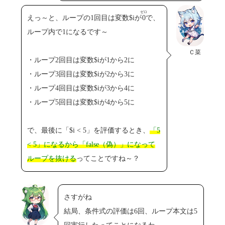
ゼロ
えっ～と、ループの1回目は変数$iが
0
で、
ループ内で1になるです～
Ｃ菜
・ループ2回目は変数$iが1から2に
・ループ3回目は変数$iが2から3に
・ループ4回目は変数$iが3から4に
・ループ5回目は変数$iが4から5に
で、最後に「$i < 5」を評価するとき、
「5
< 5」になるから「false（偽）」になって
ループを抜ける
ってことですね～？
さすがね
結局、条件式の評価は6回、ループ本文は5