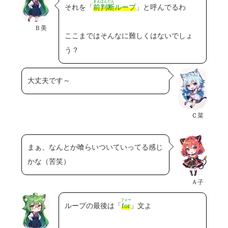
まえはんだん
それを「
前判断
ループ
」と呼んでるわ
Ｂ美
ここまではそんなに難しくはないでしょ
う？
大丈夫です～
Ｃ菜
まぁ、なんとか喰らいついていってる感じ
かな（苦笑）
Ａ子
フォー
ループの最後は「
for
」文よ