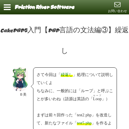
Friction River Software
お問い合わせ
CakePHP5入門【PHP言語の文法編③】繰返
し
さて今回は「
繰返し
」処理について説明し
ていくよ
ちなみに、一般的には「ループ」と呼ぶこ
Ｂ美
ループ
とが多いわね（語源は英語の「
Loop
」）
まずは前々回作った「test2.php」を改造し
て、新たなファイル「
test5.php
」を作るよ