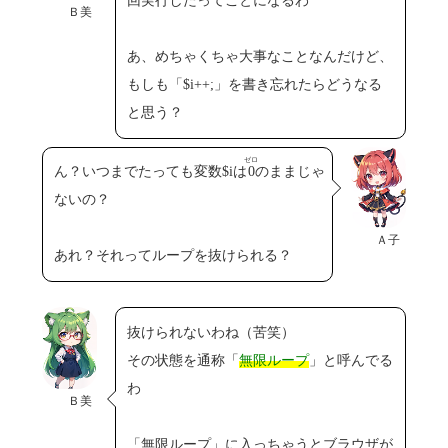
回実行したってことになるわ
Ｂ美
あ、めちゃくちゃ大事なことなんだけど、
もしも「$i++;」を書き忘れたらどうなる
と思う？
ゼロ
ん？いつまでたっても変数$iは
0
のままじゃ
ないの？
Ａ子
あれ？それってループを抜けられる？
抜けられないわね（苦笑）
その状態を通称「
無限ループ
」と呼んでる
わ
Ｂ美
「無限ループ」に入っちゃうとブラウザが