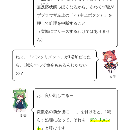
フリーズ
無反応
状態っぽくなるから、あわてず騒が
ずブラウザ左上の「×（中止ボタン）」を
押して処理を中断すること
（実際にフリーズするわけではありませ
ん）
ねぇ、「インクリメント」が1増加だった
ら、1減らすって命令もあるんじゃない
の？
Ａ子
お、良い勘してるー
変数名の前か後に「--」を付けると、1減
Ｂ美
らす処理になって、それを「
デクリメン
ト
」と呼びます