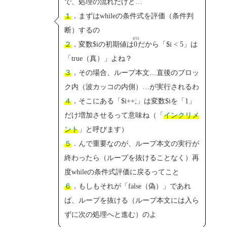
で、処理の流れだけど…
１
．まずはwhileの条件式を評価（条件判
断）するの
ゼロ
２
．変数$iの初期値は
0
だから「$i < 5」は
「true（真）」よね？
３
．その場合、ループ本文…直後のブロッ
ク内（波カッコの内側）…が実行されるわ
４
．そこにある「$i++;」は変数$iを「1」
だけ増加させるって意味ね（「
インクリメ
ント
」と呼びます）
５
．んで重要なのが、ループ本文の実行が
終わったら（ループを抜けることなく）再
度whileの条件式評価に戻るってこと
６
．もしもそれが「false（偽）」であれ
ば、ループを抜ける（ループ本文には入ら
ずに次の処理へと進む）のよ