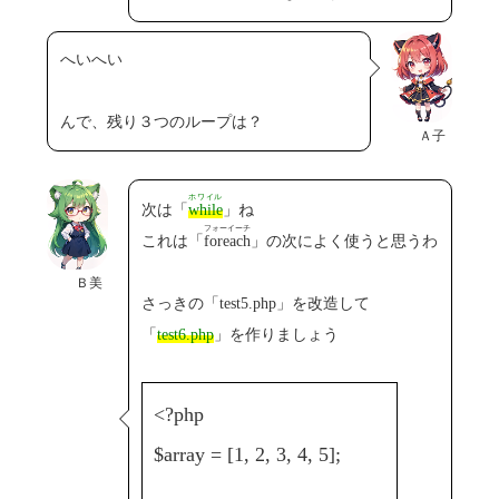
へいへい
んで、残り３つのループは？
Ａ子
ホワイル
次は「
while
」ね
フォーイーチ
これは「
foreach
」の次によく使うと思うわ
Ｂ美
さっきの「test5.php」を改造して
「
test6.php
」を作りましょう
<?php
$array = [1, 2, 3, 4, 5];