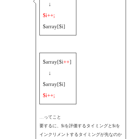
↓
$i++;
$array[$i]
$array[$i
++
]
↓
$array[$i]
$i++;
…ってこと
要するに、$iを評価するタイミングと$iを
インクリメントするタイミングが先なのか