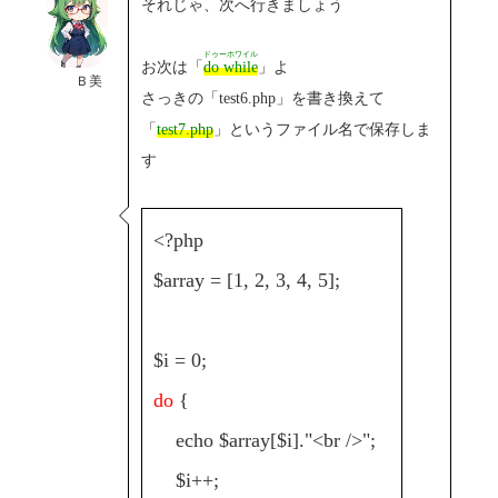
それじゃ、次へ行きましょう
ドゥーホワイル
お次は「
do while
」よ
Ｂ美
さっきの「test6.php」を書き換えて
「
test7.php
」というファイル名で保存しま
す
<?php
$array = [1, 2, 3, 4, 5];
$i = 0;
do
{
echo $array[$i]."<br />";
$i++;