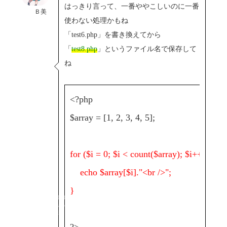
はっきり言って、一番ややこしいのに一番
Ｂ美
使わない処理かもね
「test6.php」を書き換えてから
「
test8.php
」というファイル名で保存して
ね
<?php
$array = [1, 2, 3, 4, 5];
for ($i = 0; $i < count($array); $i++) {
echo $array[$i]."<br />";
}
Copyright© 2023-2026
Friction River Software
All Rights Reserved.