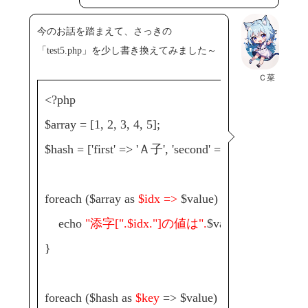
今のお話を踏まえて、さっきの
「test5.php」を少し書き換えてみました～
Ｃ菜
<?php
$array = [1, 2, 3, 4, 5];
$hash = ['first' => 'Ａ子', 'second' => 'Ｂ美', 'third'
foreach ($array as
$idx =>
$value) {
echo
"添字[".$idx."]の値は".
$value."<br />";
}
foreach ($hash as
$key
=> $value) {