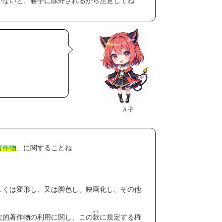
かないと、勝手に除外されるから注意してね
Ａ子
著作物
」に関することね
くは変形し、又は脚色し、映画化し、その他
かん
的著作物の利用に関し、この
款
に規定する権