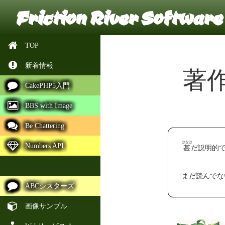
Friction River Software
TOP
新着情報
著
CakePHP5入門
BBS with Image
Be Chattering
はなは
Numbers API
甚
だ説明的
まだ読んでな
ABCシスターズ
画像サンプル