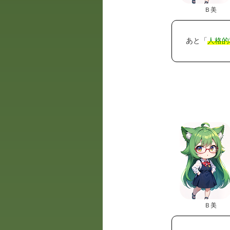
Ｂ美
あと「
人格的
Ｂ美