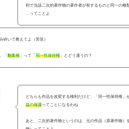
利で当該二次的著作物の著作者が有するものと同一の種
…ってことよ
み砕いて教えてよ（苦笑）
、「
翻案権
」って「
同一性保持権
」とどう違うの？
どちらも作品を改変する権利だけど、「同一性保持権」
益の保護
ってことになるわね
あと、二次的著作物というのは、元の作品（原著作物）
物）ってことよ