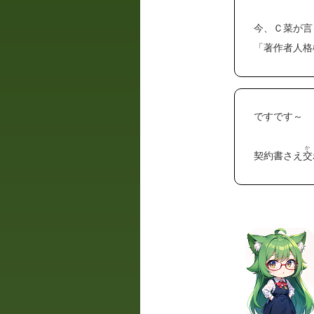
今、Ｃ菜が言
「著作者人格
ですです～
か
契約書さえ
交