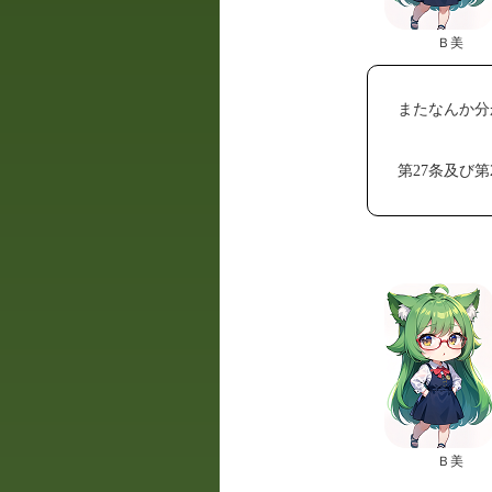
Ｂ美
またなんか分
第27条及び
Ｂ美