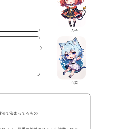
Ａ子
Ｃ菜
権法で決まってるもの