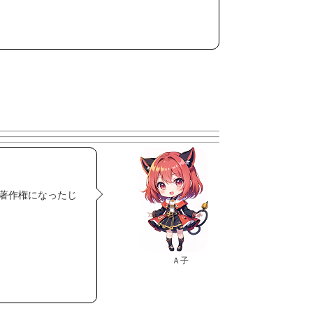
著作権になったじ
Ａ子