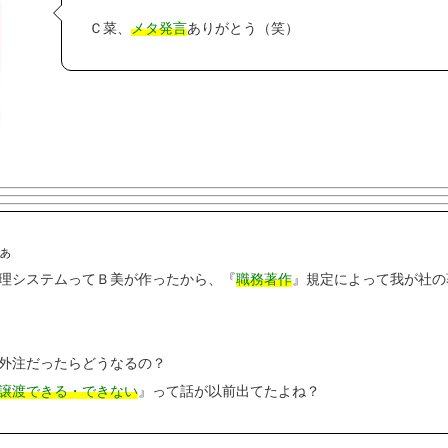
Ｃ菜、
メタ発言
ありがとう（笑）
さぁ
理システムってＢ美が作ったから、『
職務著作
』規定によって我が社の
外注だったらどうなるの？
譲渡できる・できない
』って話が以前出てたよね？