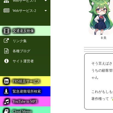
Webサービス-1
Webサービス-2
交通違反映像
Ｂ美
リンク集
各種ブログ
サイト運営者
そう言えば
うちの顧客管
ゃん
FRS統合サービス
緊急避難場所検索
これがもしも
著作権って『
YouTube to MP3
Cloud Memo