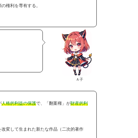
類の権利を専有する。
Ａ子
が
人格的利益の保護
で、「翻案権」が
財産的利
を改変して生まれた新たな作品（二次的著作