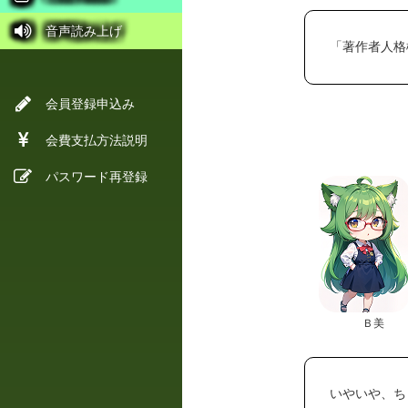
音声読み上げ
「著作者人格
会員登録申込み
会費支払方法説明
パスワード再登録
Ｂ美
いやいや、ち