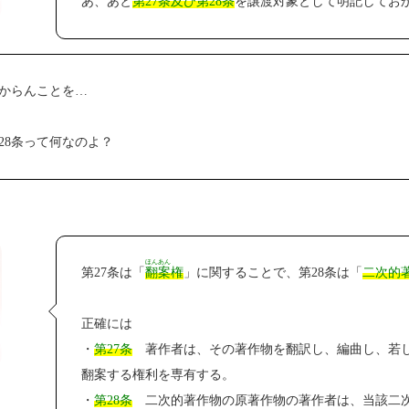
あ、あと
第27条及び第28条
を譲渡対象として明記してお
からんことを…
第28条って何なのよ？
ほんあん
第27条は「
翻案
権
」に関することで、第28条は「
二次的
正確には
・
第27条
著作者は、その著作物を翻訳し、編曲し、若し
翻案する権利を専有する。
・
第28条
二次的著作物の原著作物の著作者は、当該二次