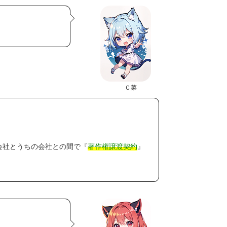
Ｃ菜
会社とうちの会社との間で『
著作権譲渡契約
』