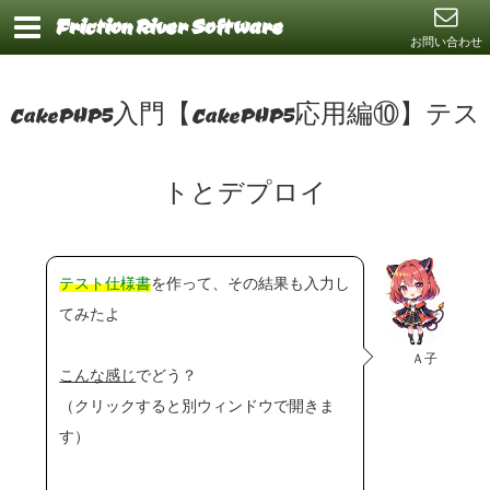
Friction River Software
お問い合わせ
CakePHP5入門【CakePHP5応用編⑩】テス
トとデプロイ
テスト仕様書
を作って、その結果も入力し
てみたよ
Ａ子
こんな感じ
でどう？
（クリックすると別ウィンドウで開きま
す）