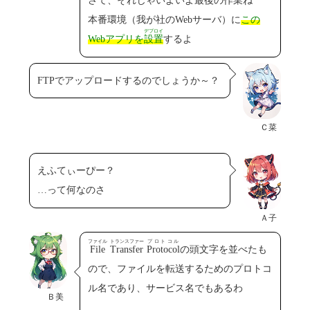
さて、それじゃいよいよ最後の作業ね
本番環境（我が社のWebサーバ）に
この
デプロイ
Webアプリを
設置
するよ
FTPでアップロードするのでしょうか～？
Ｃ菜
えふてぃーぴー？
…って何なのさ
Ａ子
ファイル
トランスファー
プロトコル
File
Transfer
Protocol
の頭文字を並べたも
ので、ファイルを転送するためのプロトコ
ル名であり、サービス名でもあるわ
Ｂ美