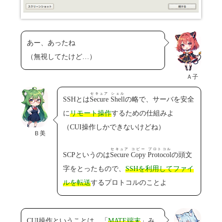
あー、あったね
（無視してたけど…）
Ａ子
セキュア
シェル
SSHとは
Secure
Shell
の略で、サーバを安全
に
リモート操作
するための仕組みよ
（CUI操作しかできないけどね）
Ｂ美
セキュア
コピー
プロトコル
SCPというのは
Secure
Copy
Protocol
の頭文
字をとったもので、
SSHを利用してファイ
ルを転送
するプロトコルのことよ
CUI操作ということは、「
MATE端末
」み