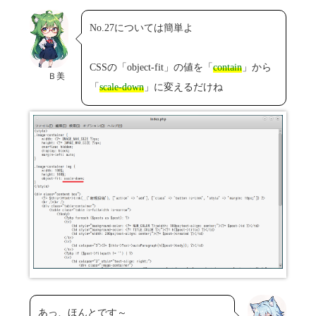
No.27については簡単よ
CSSの「object-fit」の値を「
contain
」から
Ｂ美
「
scale-down
」に変えるだけね
あっ、ほんとです～