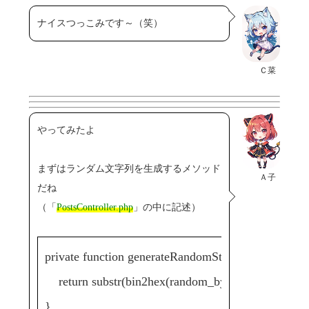
ナイスつっこみです～（笑）
Ｃ菜
やってみたよ
まずはランダム文字列を生成するメソッド
Ａ子
だね
（「
PostsController.php
」の中に記述）
private function generateRandomString($length = 2
return substr(bin2hex(random_bytes($length)), 0,
}