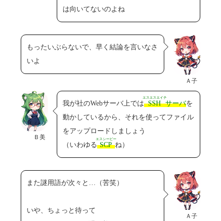
は向いてないのよね
もったいぶらないで、早く結論を言いなさ
いよ
Ａ子
エスエスエイチ
我が社のWebサーバ上では
SSH
サーバ
を
動かしているから、それを使ってファイル
をアップロードしましょう
Ｂ美
エスシーピー
（いわゆる
SCP
ね）
また謎用語が次々と…（苦笑）
いや、ちょっと待って
Ａ子