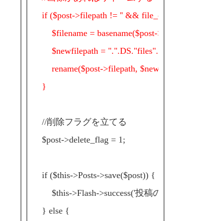
if ($post->filepath != '' && file_exists($post->fil
$filename = basename($post->filepath);
$newfilepath = ".".DS."files".DS.$this->genera
rename($post->filepath, $newfilepath);
}
//削除フラグを立てる
$post->delete_flag = 1;
if ($this->Posts->save($post)) {
$this->Flash->success('投稿の削除に成功し
} else {