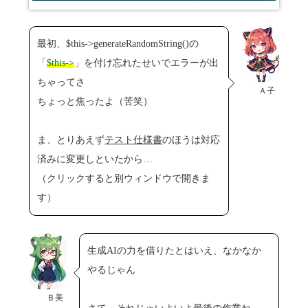
最初、$this->generateRandomString()の
「
$this->
」を付け忘れたせいでエラーが出
ちゃってさ
Ａ子
ちょっと焦ったよ（苦笑）
ま、とりあえず
テスト仕様書
のほうは対応
済みに変更しといたから…
（クリックすると別ウィンドウで開きま
す）
生成AIの力を借りたとはいえ、なかなか
やるじゃん
Ｂ美