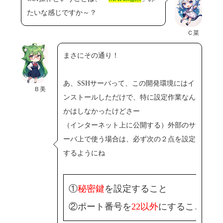
たいな感じですか～？
Ｃ菜
まさにその通り！
あ、SSHサーバって、この開発環境にはイ
Ｂ美
ンストールしただけで、特に設定作業なん
かはしなかったけどさー
（インターネット上に公開する）外部のサ
ーバ上で使う場合は、必ず次の２点を設定
するようにね
①
秘密鍵
を設定すること
②ポート番号を
22以外
にすること