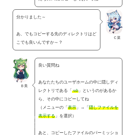
分かりました～
あ、でもコピーする先のディレクトリはど
Ｃ菜
こでも良いんですか～？
良い質問ね
あなたたちのユーザホームの中に隠しディ
Ｂ美
レクトリである「
.ssh
」というのがあるか
ら、その中にコピーしてね
（メニューの「
表示
」→「
隠しファイルを
表示する
」を選択）
Copyright© 2023-2026
Friction River Software
All Rights Reserved.
あと、コピーしたファイルのパーミッショ